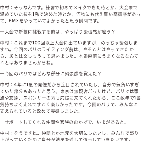
中村：そうなんです。練習で初めてメイクできた時とか、大会まで
温めていた技を1発で決めた時とか、何物にも代え難い高揚感があっ
て、BMXをやっていてよかったと思う瞬間です。
―大会で新技に挑戦する時は、やっぱり緊張感が違う？
中村：これまで100回以上大会に出ていますが、めっちゃ緊張しま
すね。今回のパリのライディング前は、やることはやってきたか
ら、あとは楽しもうって思いました。本番直前にうまくなるなんて
ことはありませんからね。
―今回のパリではどんな部分に緊張感を覚えた？
中村：4年に1度の開催だから注目されていたし、自分で気負いすぎ
ていた部分もあったと思う。東京は無観客だったけど、パリでは家
族や友達、スポンサーの方も応援に来てくれたから、ここ数年で1番
気持ちよく走れてすごく楽しかったです。今回のパリで、みんなに
支えられていると改めて実感しました。
―サポートしてくれる仲間や家族のおかげで、いまがあると。
中村：そうですね。仲間とか地元を大切にしたいし、みんなで盛り
上がっていくために自分が結果を残して還元していきたいです。