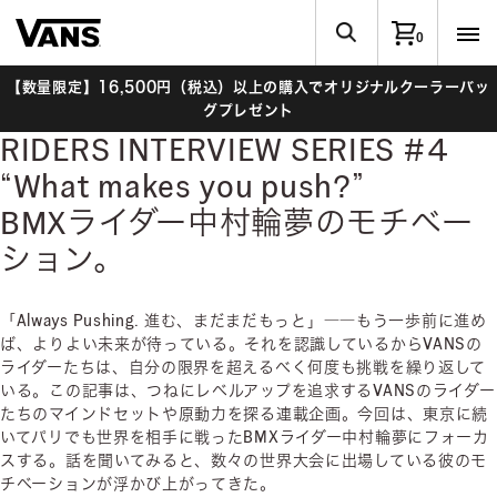
0
【数量限定】16,500円（税込）以上の購入でオリジナルクーラーバッ
グプレゼント
RIDERS INTERVIEW SERIES #4
“What makes you push?”
BMXライダー中村輪夢のモチベー
ション。
「Always Pushing. 進む、まだまだもっと」――もう一歩前に進め
ば、よりよい未来が待っている。それを認識しているからVANSの
ライダーたちは、自分の限界を超えるべく何度も挑戦を繰り返して
いる。この記事は、つねにレベルアップを追求するVANSのライダー
たちのマインドセットや原動力を探る連載企画。今回は、東京に続
いてパリでも世界を相手に戦ったBMXライダー中村輪夢にフォーカ
スする。話を聞いてみると、数々の世界大会に出場している彼のモ
チベーションが浮かび上がってきた。