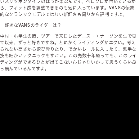
いスリッポンタイプのほうが楽なんです。ベロクロが付いているか
ら、フィット感を調整できるのも気に入っています。VANSの伝統
的なクラシックモデルではない新鮮さも周りから評判ですよ。
―好きなVANSのライダーは？
中村：小学生の時、ツアーで来日したデニス・エナーソンを生で見
て以来、ずっと好きですね。とにかくライディングがエグい。考え
られない高さから飛び降りたり、でかいレールに入ったり、派手な
技も細かいテクニックもすごい。この先数十年経っても、このライ
ディングができるひとが出てこないんじゃないかって思うくらいぶ
っ飛んでいるんですよ。