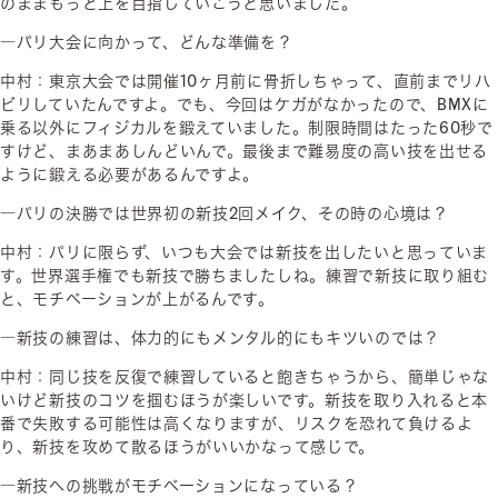
のままもっと上を目指していこうと思いました。
―パリ大会に向かって、どんな準備を？
中村：東京大会では開催10ヶ月前に骨折しちゃって、直前までリハ
ビリしていたんですよ。でも、今回はケガがなかったので、BMXに
乗る以外にフィジカルを鍛えていました。制限時間はたった60秒で
すけど、まあまあしんどいんで。最後まで難易度の高い技を出せる
ように鍛える必要があるんですよ。
―パリの決勝では世界初の新技2回メイク、その時の心境は？
中村：パリに限らず、いつも大会では新技を出したいと思っていま
す。世界選手権でも新技で勝ちましたしね。練習で新技に取り組む
と、モチベーションが上がるんです。
―新技の練習は、体力的にもメンタル的にもキツいのでは？
中村：同じ技を反復で練習していると飽きちゃうから、簡単じゃな
いけど新技のコツを掴むほうが楽しいです。新技を取り入れると本
番で失敗する可能性は高くなりますが、リスクを恐れて負けるよ
り、新技を攻めて散るほうがいいかなって感じで。
―新技への挑戦がモチベーションになっている？