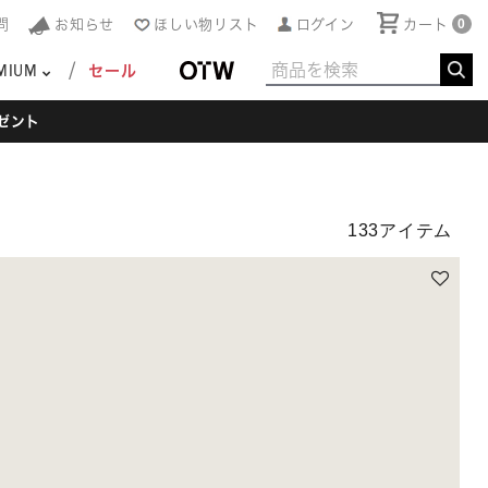
問
お知らせ
ほしい物リスト
ログイン
カート
0
MIUM
セール
ゼント
133アイテム