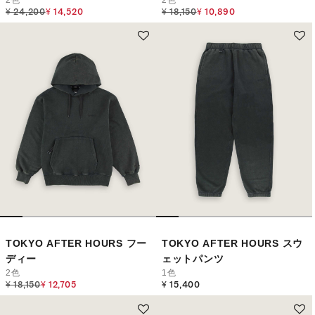
Price reduced from
to
Price reduced from
to
¥ 24,200
¥ 14,520
¥ 18,150
¥ 10,890
TOKYO AFTER HOURS フー
TOKYO AFTER HOURS スウ
ディー
ェットパンツ
2色
1色
Price reduced from
to
¥ 18,150
¥ 12,705
¥ 15,400