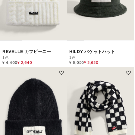
REVELLE カフビーニー
HILDY バケットハット
1色
1色
Price reduced from
to
Price reduced from
to
¥ 4,400
¥ 2,640
¥ 6,050
¥ 3,630