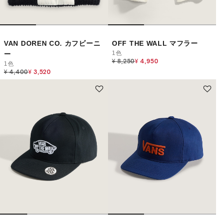
VAN DOREN CO. カフビーニ
OFF THE WALL マフラー
1色
ー
Price reduced from
to
¥ 8,250
¥ 4,950
1色
Price reduced from
to
¥ 4,400
¥ 3,520