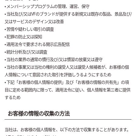
• メンバーシッププログラムの管理、運営、保守
• 当社及び/又はVFのブランドが提供する新規又は既存の製品、景品及び/
又はサービスのデザイン又は改善
• 苦情や疑わしい取引の調査
• 犯罪の防止又は探知
• 適用法令で要求される開示広告配信
• 統計分析及び/又は調査
• 当社の業界の通常の慣行及び/又は慣習の放棄又は遵守
• 当社の事業又は当社の権利の譲受人又は譲受人候補者が、お客様の個
人情報について意図された取引を評価しうるようにするため
• 下記「お客様の個人情報の提供」及び「お客様の情報の共有先」の項
目に定める範囲内に限って、適用法令に従い、個人情報を第三者に提供
するため
お客様の情報の収集の方法
当社は、お客様の個人情報を、以下の方法で収集することがあります。