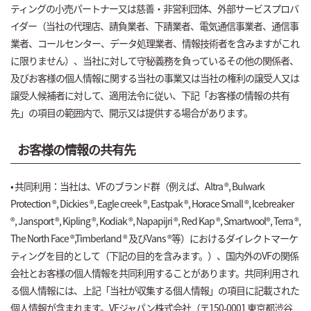
ティングの小売パートナー又は慈善・非営利団体、外部サービスプロバ
イダー（当社の代理店、請負業者、下請業者、電気通信事業者、通信事
業者、コールセンター、データ処理業者、情報技術者を含みますがこれ
に限りません）、当社に対して守秘義務を負っているその他の関係者、
及びお客様の個人情報に関する当社の事業又は当社の権利の譲受人又は
譲受人候補者に対して、適用法令に従い、下記「お客様の情報の共有
先」の項目の範囲内で、開示又は提供する場合があります。
お客様の情報の共有先
• 共同利用：当社は、VFのブランド群（例えば、Altra ®, Bulwark
Protection ®, Dickies ®, Eagle creek ®, Eastpak ®, Horace Small ®, Icebreaker
®, Jansport ®, Kipling ®, Kodiak ®, Napapijri ®, Red Kap ®, Smartwool®, Terra ®,
The North Face ®,Timberland ® 及びVans ®等）におけるダイレクトマーケ
ティングを目的として（下記の目的を含みます。）、国内外のVFの関係
会社とお客様の個人情報を共同利用することがあります。共同利用され
る個人情報には、上記「当社が収集する個人情報」の項目に記載された
個人情報が含まれます。VFジャパン株式会社（〒150-0001 東京都渋谷