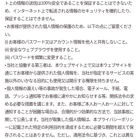
ト上の情報の送信は100％安全であることを保証することはできないた
め、インターネット上で転送される情報のセキュリティを確約したり、
保証することはできません。
• お客様が提供された個人情報の保護のため、以下の点にご留意くださ
い。
(i) お客様のパスワード又はアカウント情報を他人と共有しないこと。
(ii) 安全なウェブブラウザを使用すること。
(iii) パスワードを頻繁に変更すること。
• 当社と協働する第三者は、本ウェブサイト上で又は本ウェブサイトを
通じてお客様から提供された個人情報を、当社が指定するサービスの実
施以外のいかなる目的にも使用又は開示する権限を持ちません。
• 個人情報の漏えい等の事故が発生した場合、電子メール、手紙、電
話、プッシュ通知等でお客様に速やかにお知らせする等、関係法令の求
める必要な措置を講じます。また、お客様ご本人お一人お一人に対して
通知することが困難な場合は、合理的かつ効果的な方法で、当該事故に
関して公表します。当社が取集した個人情報は、本プライバシーポリシ
ーに記載された特定の利用目的を達成するために必要な期間を超えて保
存されることはありません。ただし、適用法令に基づき、これとは異な