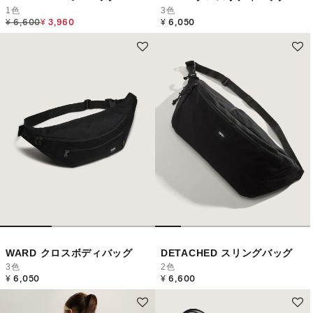
1色
3色
Price reduced from
to
¥ 6,600
¥ 3,960
¥ 6,050
WARD クロスボディバッグ
DETACHED スリングバッグ
3色
2色
¥ 6,050
¥ 6,600