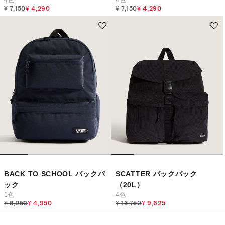
Price reduced from
to
Price reduced from
to
¥ 7,150
¥ 4,290
¥ 7,150
¥ 4,290
BACK TO SCHOOL バックパ
SCATTER バックパック
ック
（20L）
1色
4色
Price reduced from
to
Price reduced from
to
¥ 8,250
¥ 4,950
¥ 13,750
¥ 9,625