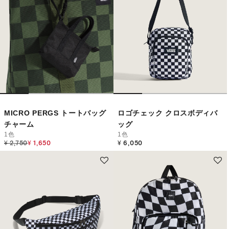
MICRO PERGS トートバッグ
ロゴチェック クロスボディバ
チャーム
ッグ
1色
1色
Price reduced from
to
¥ 2,750
¥ 1,650
¥ 6,050