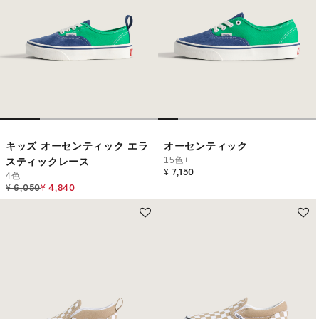
キッズ オーセンティック エラ
オーセンティック
15色+
スティックレース
¥ 7,150
4色
Price reduced from
to
¥ 6,050
¥ 4,840