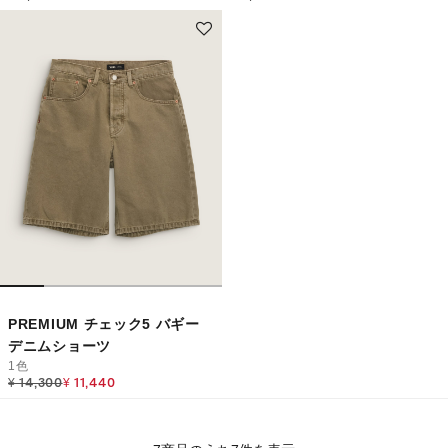
PREMIUM チェック5 バギー
デニムショーツ
1色
Price reduced from
to
¥ 14,300
¥ 11,440