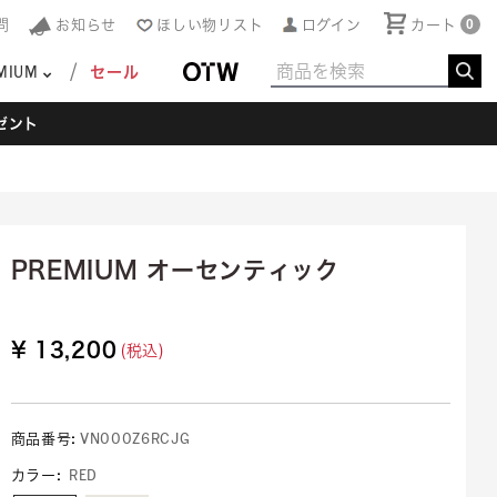
問
お知らせ
ほしい物リスト
ログイン
カート
0
MIUM
セール
ゼント
PREMIUM オーセンティック
¥ 13,200
(税込)
商品番号:
VN000Z6RCJG
カラー
:
RED