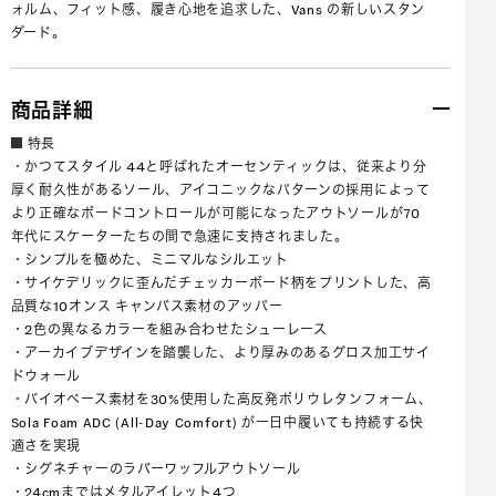
ォルム、フィット感、履き心地を追求した、Vans の新しいスタン
ダード。
商品詳細
特長
・かつてスタイル 44と呼ばれたオーセンティックは、従来より分
厚く耐久性があるソール、アイコニックなパターンの採用によって
より正確なボードコントロールが可能になったアウトソールが70
年代にスケーターたちの間で急速に支持されました。
・シンプルを極めた、ミニマルなシルエット
・サイケデリックに歪んだチェッカーボード柄をプリントした、高
品質な10オンス キャンバス素材のアッパー
・2色の異なるカラーを組み合わせたシューレース
・アーカイブデザインを踏襲した、より厚みのあるグロス加工サイ
ドウォール
・バイオベース素材を30%使用した高反発ポリウレタンフォーム、
Sola Foam ADC (All-Day Comfort) が一日中履いても持続する快
適さを実現
・シグネチャーのラバーワッフルアウトソール
・24cmまではメタルアイレット4つ