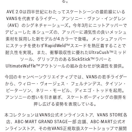
る。
AVE 2.0は四半世紀にわたってスケートシーンの最前線にいる
VANSを代表するライダー、
アンソニー・ヴァン・イングレン
（AVE）のシグネチャーシューズ。今年3月にニットアッパーで
デビューした
本シューズの、アッパーに通気性の良いメッシュ
素材を採用した新モデルが4カラーで登場。
メッシュアッパー
にステッチを使わずRapidWeld™スエードを熱圧着することで
耐久性を実現。
また、衝撃吸収性に優れたUltraCush™ミッド
ソール、グリップ力のあるSickStick™ラバーと
UltimateWaffle™アウトソールの組み合わせが快適性を提供。
今回のキャンペーンクリエイティブでは、VANSの若手ライダー
から、ウィロー・ヴォージェス・
フェルナンデス、タイソン・
ピーターソン、ネリー・モービル、ディエゴ・トッドを起用。
アンソニーの想いを引き継ぎ、 スケートボーディングの限界を
押し広げる姿勢を表現している。
本コレクションはVANS公式オンラインストア、VANS STORE各
店、ABC-MART GRAND STAGE一部
店舗、ABC-MART公式オ
ンラインストア、その他VANS正規取扱スケートショップで展開