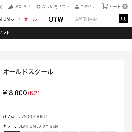
問
お知らせ
ほしい物リスト
ログイン
カート
0
MIUM
セール
ゼント
オールドスクール
¥ 8,800
(税込)
商品番号:
VN0001R1GI6
カラー
:
BLACK/MEDIUM GUM