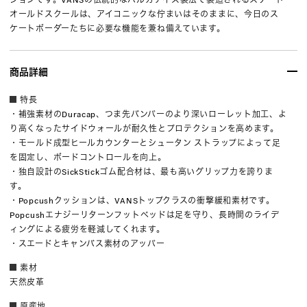
オールドスクールは、アイコニックな佇まいはそのままに、今日のス
ケートボーダーたちに必要な機能を兼ね備えています。
商品詳細
特長
・補強素材のDuracap、つま先バンパーのより深いローレット加工、よ
り高くなったサイドウォールが耐久性とプロテクションを高めます。
・モールド成型ヒールカウンターとシュータン ストラップによって足
を固定し、ボードコントロールを向上。
・独自設計のSickStickゴム配合材は、最も高いグリップ力を誇りま
す。
・Popcushクッションは、VANSトップクラスの衝撃緩和素材です。
Popcushエナジーリターンフットベッドは足を守り、長時間のライデ
ィングによる疲労を軽減してくれます。
・スエードとキャンバス素材のアッパー
素材
天然皮革
原産地