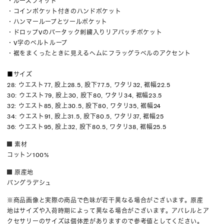
・ルーズフィット
・コインポケット付きのハンドポケット
・ハンマーループとツールポケット
・ドロップVのバータック刺繍入りリアパッチポケット
・V字のベルトループ
・裾をまくったときに見えるヘムにフラッグラベルのアクセント
■サイズ
28: ウエスト77, 股上28.5, 股下77.5, ワタリ32, 裾幅22.5
30: ウエスト79, 股上30, 股下80, ワタリ34, 裾幅23.5
32: ウエスト85, 股上30.5, 股下80, ワタリ35, 裾幅24
34: ウエスト91, 股上31.5, 股下80.5, ワタリ37, 裾幅25
36: ウエスト95, 股上32, 股下80.5, ワタリ38, 裾幅25.5
素材
コットン100%
原産地
バングラデシュ
※商品画像と実際の商品で色味が若干異なる場合がございます。原産
地はサイズや入荷時期によって異なる場合がございます。アパレルとア
クセサリーのサイズは個体差がありますので参考値としてください。