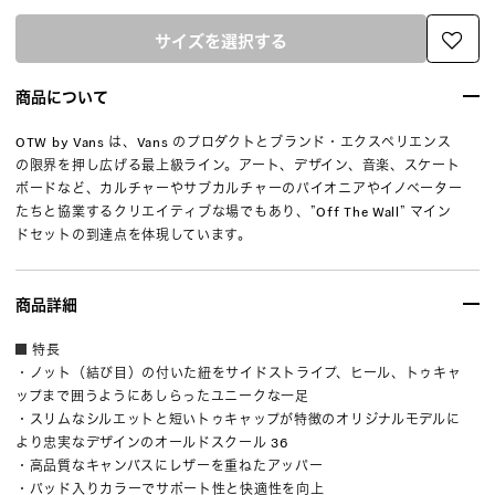
サイズを選択する
商品について
OTW by Vans は、Vans のプロダクトとブランド・エクスペリエンス
の限界を押し広げる最上級ライン。アート、デザイン、音楽、スケート
ボードなど、カルチャーやサブカルチャーのパイオニアやイノベーター
たちと協業するクリエイティブな場でもあり、”Off The Wall” マイン
ドセットの到達点を体現しています。
商品詳細
特長
・ノット（結び目）の付いた紐をサイドストライプ、ヒール、トゥキャ
ップまで囲うようにあしらったユニークな一足
・スリムなシルエットと短いトゥキャップが特徴のオリジナルモデルに
より忠実なデザインのオールドスクール 36
・高品質なキャンバスにレザーを重ねたアッパー
・パッド入りカラーでサポート性と快適性を向上