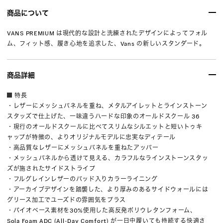
商品について
VANS PREMIUM は現代的な設計と洗練されたデザインによってフォル
ム、フィット感、履き心地を追求した、Vans の新しいスタンダード。
商品詳細
特長
・レザーにメッシュパネルを重ね、メタルアイレットとラインストーン
スタッズで仕上げた、一味違うハードな印象のオールドスクール 36
・現行のオールドスクールに比べてスリムなシルエットと短いトゥキ
ャップが特徴の、よりオリジナルモデルに忠実なディテール
・高品質なレザーにメッシュパネルを重ねたアッパー
・メッシュパネルから透けて見える、カラフルなラインストーンスタッ
ズが施されたサイドストライプ
・フルグレインレザーのパッド入りカラーライニング
・アーカイブデザインを踏襲した、より厚みのあるサイドウォールには
グリース加工でユーズドの雰囲気をプラス
・バイオベース素材を30%使用した高反発ポリウレタンフォーム、
Sola Foam ADC (All-Day Comfort) が一日中履いても持続する快適さ