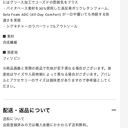
にはグリース加工でユーズドの雰囲気をプラス
・バイオベース素材を30%使用した高反発ポリウレタンフォーム、
Sola Foam ADC (All-Day Comfort) が一日中履いても持続する快
適さを実現
・シグネチャーのラバーワッフルアウトソール
素材
合成繊維
原産地
フィリピン
※商品画像と実際の商品で色味が若干異なる場合がございます。原
産地はサイズや入荷時期によって異なる場合がございます。アパレ
ルとアクセサリーのサイズは個体差がありますので参考値としてく
ださい。
配送・返品について
送料について
会員登録済みの方は購入金額にかかわらず送料無料。