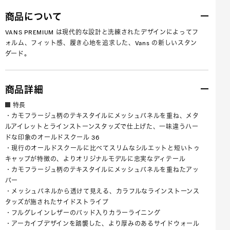
商品について
VANS PREMIUM は現代的な設計と洗練されたデザインによってフ
ォルム、フィット感、履き心地を追求した、Vans の新しいスタン
ダード。
商品詳細
特長
・カモフラージュ柄のテキスタイルにメッシュパネルを重ね、メタ
ルアイレットとラインストーンスタッズで仕上げた、一味違うハー
ドな印象のオールドスクール 36
・現行のオールドスクールに比べてスリムなシルエットと短いトゥ
キャップが特徴の、よりオリジナルモデルに忠実なディテール
・カモフラージュ柄のテキスタイルにメッシュパネルを重ねたアッ
パー
・メッシュパネルから透けて見える、カラフルなラインストーンス
タッズが施されたサイドストライプ
・フルグレインレザーのパッド入りカラーライニング
・アーカイブデザインを踏襲した、より厚みのあるサイドウォール