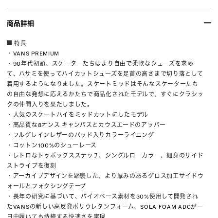
商品詳細
特長
・VANS PREMIUM
・90年代初頭、スケーターたちはより自由で柔軟なシューズを求め
て、ハサミを使ってハイカットシューズを足首の高さまで切り落として
着用するようになりました。スケートミッドはそんなスケーターたち
の自由な発想に応えるかたちで商品化されたモデルで、すぐにクラシッ
クの仲間入りを果たしました。
・人気のスケートハイをミッドカットにしたモデル
・高品質な8オンス キャンバスとカウスエードのアッパー
・フルグレインレザーのパッド入りカラーライニング
・コットン100%のシューレース
・レトロなトゥボックスステッチ、シングルローカラー、細身のサイド
ストライプを復刻
・アーカイブデザインを踏襲した、より厚みのあるグロス加工サイドウ
ォールとフォクシングテープ
・長年の研究に基づいて、バイオベース素材を30%使用して開発され
たVANSの新しい高反発ポリウレタンフォーム、SOLA FOAM ADCが一
日中履いても持続する快適さを実現