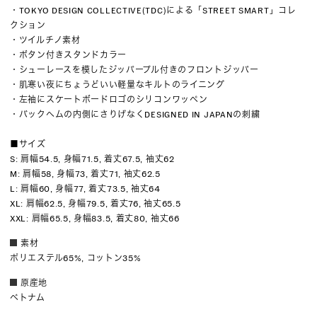
・TOKYO DESIGN COLLECTIVE(TDC)による「STREET SMART」コレ
クション
・ツイルチノ素材
・ボタン付きスタンドカラー
・シューレースを模したジッパープル付きのフロントジッパー
・肌寒い夜にちょうどいい軽量なキルトのライニング
・左袖にスケートボードロゴのシリコンワッペン
・バックヘムの内側にさりげなくDESIGNED IN JAPANの刺繍
■サイズ
S: 肩幅54.5, 身幅71.5, 着丈67.5, 袖丈62
M: 肩幅58, 身幅73, 着丈71, 袖丈62.5
L: 肩幅60, 身幅77, 着丈73.5, 袖丈64
XL: 肩幅62.5, 身幅79.5, 着丈76, 袖丈65.5
XXL: 肩幅65.5, 身幅83.5, 着丈80, 袖丈66
素材
ポリエステル65%, コットン35%
原産地
ベトナム