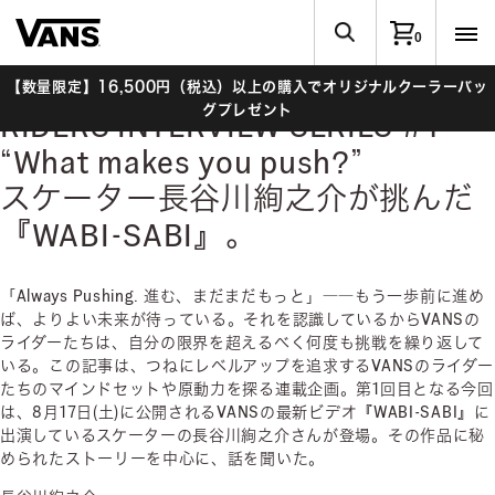
0
【数量限定】16,500円（税込）以上の購入でオリジナルクーラーバッ
グプレゼント
RIDERS INTERVIEW SERIES #1
“What makes you push?”
スケーター長谷川絢之介が挑んだ
『WABI-SABI』。
「Always Pushing. 進む、まだまだもっと」――もう一歩前に進め
ば、よりよい未来が待っている。それを認識しているからVANSの
ライダーたちは、自分の限界を超えるべく何度も挑戦を繰り返して
いる。この記事は、つねにレベルアップを追求するVANSのライダー
たちのマインドセットや原動力を探る連載企画。第1回目となる今回
は、8月17日(土)に公開されるVANSの最新ビデオ『WABI-SABI』に
出演しているスケーターの長谷川絢之介さんが登場。その作品に秘
められたストーリーを中心に、話を聞いた。