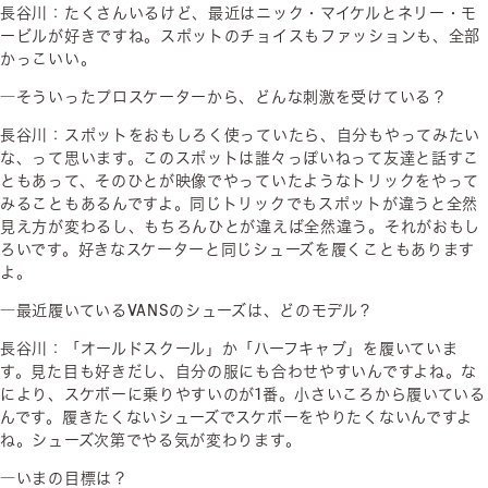
長谷川：たくさんいるけど、最近はニック・マイケルとネリー・モ
ービルが好きですね。スポットのチョイスもファッションも、全部
かっこいい。
―そういったプロスケーターから、どんな刺激を受けている？
長谷川：スポットをおもしろく使っていたら、自分もやってみたい
な、って思います。このスポットは誰々っぽいねって友達と話すこ
ともあって、そのひとが映像でやっていたようなトリックをやって
みることもあるんですよ。同じトリックでもスポットが違うと全然
見え方が変わるし、もちろんひとが違えば全然違う。それがおもし
ろいです。好きなスケーターと同じシューズを履くこともあります
よ。
―最近履いているVANSのシューズは、どのモデル？
長谷川：「オールドスクール」か「ハーフキャブ」を履いていま
す。見た目も好きだし、自分の服にも合わせやすいんですよね。な
により、スケボーに乗りやすいのが1番。小さいころから履いている
んです。履きたくないシューズでスケボーをやりたくないんですよ
ね。シューズ次第でやる気が変わります。
―いまの目標は？