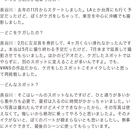
長谷川：去年の11月からスタートしました。LAとか台湾にも行く予
定だったけど、ぼくがケガをしちゃって、東京を中心に沖縄でも撮
影しました。
―どこをケガしたの？
長谷川：2月に左足首を骨折して、4ヶ月くらい滑れなかったんです
よ。本当は5月に撮り終わる予定だったけど、7月末まで延長して撮
影させてもらいました。ほかのビデオだと、ケガしたスポットでは
やらずに、別のスポットに変えることが多いんですよ。でも、
VANSの作品だから、ケガをしたスポットこそメイクしたいと思っ
て再挑戦しました。
―どんなスポット？
長谷川：そこはレールのスポットなんですけど、ひと通りが多いか
ら集中力も必要で、最初は入るのに時間がかかっちゃいました。い
い写真は撮れたんですけどメイクできなかったから、その写真は使
えなくて。悔しいから絶対に乗ってやろうと思いましたよ。そのメ
イクがないと、ぼくのパートが締まらないとも思いましたし。無事
にメイクできて、最後のシーンに使ってもらっています。