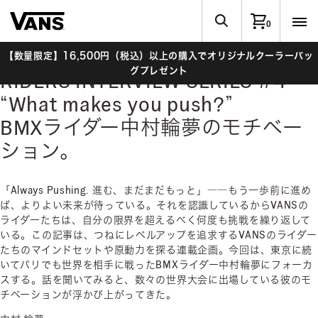
0
【数量限定】16,500円（税込）以上の購入でオリジナルクーラーバッ
グプレゼント
RIDERS INTERVIEW SERIES #4
“What makes you push?”
BMXライダー中村輪夢のモチベー
ション。
「Always Pushing. 進む、まだまだもっと」――もう一歩前に進め
ば、よりよい未来が待っている。それを認識しているからVANSの
ライダーたちは、自分の限界を超えるべく何度も挑戦を繰り返して
いる。この記事は、つねにレベルアップを追求するVANSのライダー
たちのマインドセットや原動力を探る連載企画。今回は、東京に続
いてパリでも世界を相手に戦ったBMXライダー中村輪夢にフォーカ
スする。話を聞いてみると、数々の世界大会に出場している彼のモ
チベーションが浮かび上がってきた。