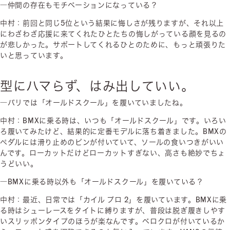
―仲間の存在もモチベーションになっている？
中村：前回と同じ5位という結果に悔しさが残りますが、それ以上
にわざわざ応援に来てくれたひとたちの悔しがっている顔を見るの
が悲しかった。サポートしてくれるひとのために、もっと頑張りた
いと思っています。
型にハマらず、はみ出していい。
―パリでは「オールドスクール」を履いていましたね。
中村：BMXに乗る時は、いつも「オールドスクール」です。いろい
ろ履いてみたけど、結果的に定番モデルに落ち着きました。BMXの
ペダルには滑り止めのピンが付いていて、ソールの食いつきがいい
んです。ローカットだけどローカットすぎない、高さも絶妙でちょ
うどいい。
―BMXに乗る時以外も「オールドスクール」を履いている？
中村：最近、日常では「カイル プロ 2」を履いています。BMXに乗
る時はシューレースをタイトに縛りますが、普段は脱ぎ履きしやす
いスリッポンタイプのほうが楽なんです。ベロクロが付いているか