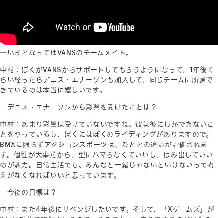
―いまとなってはVANSのチームメイト。
中村：ぼくがVANSからサポートしてもらうようになって、1年後く
らい経ったらデニス・エナーソンも加入して、同じチームに所属で
きているのは本当に嬉しいです。
―デニス・エナーソンから影響を受けたことは？
中村：あまり影響は受けていないですね。彼は彼にしかできないこ
とをやっているし、ぼくにはぼくのライディングがありますので。
BMXに限らずアクションスポーツは、ひととの違いが評価されま
す。個性が大事だから、型にハマらなくていいし、はみ出していい
のが魅力。日常生活でも、みんなと一緒じゃないといけないって考
えがなくなればいいと思っています。
―今後の目標は？
中村：また4年後にリベンジしたいです。そして、「Xゲームズ」が