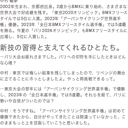
中村 輪夢
2002年生まれ、京都府出身。2歳からBMXに乗り始め、さまざまな
世界大会で好成績を残す。「東京2020オリンピック」BMXフリース
タイルでは5位に入賞。2022年「アーバンサイクリング世界選手
権」優勝。2023年「全日本BMXフリースタイル選手権」では5連覇
を飾る。今夏の「パリ2024オリンピック」もBMXフリースタイルに
出場し、5位に入賞した。
新技の習得と支えてくれるひとたち。
―パリ大会お疲れさまでした。パリへの切符を手にしたときはどん
な心境？
中村：東京では悔しい結果を残してしまったので、リベンジの舞台
に立てることにホッとしましたよ。やっと再挑戦できるって。
―東京大会の翌年には「アーバンサイクリング世界選手権」で優勝
し、2023年の「全日本選手権」では5連覇。それらを経て、パリに
勢いや自信がついたのでは？
中村：そうですね。「アーバンサイクリング世界選手権」は初めて
優勝できたから、自分がやってきたことは間違っていなかった、こ
のままもっと上を目指していこうと思いました。