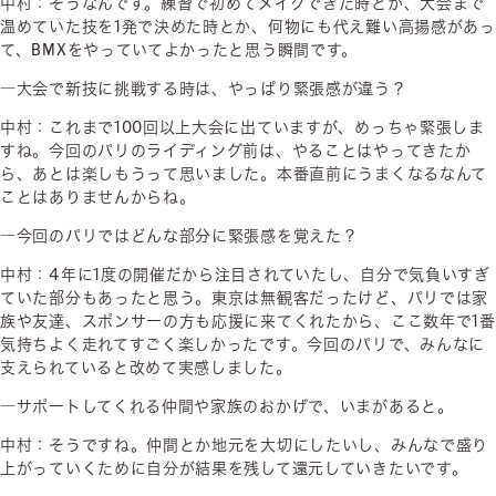
中村：そうなんです。練習で初めてメイクできた時とか、大会まで
温めていた技を1発で決めた時とか、何物にも代え難い高揚感があっ
て、BMXをやっていてよかったと思う瞬間です。
―大会で新技に挑戦する時は、やっぱり緊張感が違う？
中村：これまで100回以上大会に出ていますが、めっちゃ緊張しま
すね。今回のパリのライディング前は、やることはやってきたか
ら、あとは楽しもうって思いました。本番直前にうまくなるなんて
ことはありませんからね。
―今回のパリではどんな部分に緊張感を覚えた？
中村：4年に1度の開催だから注目されていたし、自分で気負いすぎ
ていた部分もあったと思う。東京は無観客だったけど、パリでは家
族や友達、スポンサーの方も応援に来てくれたから、ここ数年で1番
気持ちよく走れてすごく楽しかったです。今回のパリで、みんなに
支えられていると改めて実感しました。
―サポートしてくれる仲間や家族のおかげで、いまがあると。
中村：そうですね。仲間とか地元を大切にしたいし、みんなで盛り
上がっていくために自分が結果を残して還元していきたいです。