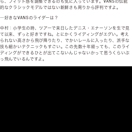
ら、フィット感を調整できるのも気に入っています。VANSの伝統
的なクラシックモデルではない新鮮さも周りから評判ですよ。
―好きなVANSのライダーは？
中村：小学生の時、ツアーで来日したデニス・エナーソンを生で見
て以来、ずっと好きですね。とにかくライディングがエグい。考え
られない高さから飛び降りたり、でかいレールに入ったり、派手な
技も細かいテクニックもすごい。この先数十年経っても、このライ
ディングができるひとが出てこないんじゃないかって思うくらいぶ
っ飛んでいるんですよ。