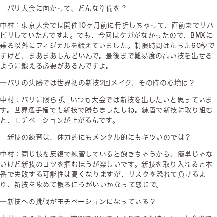
―パリ大会に向かって、どんな準備を？
中村：東京大会では開催10ヶ月前に骨折しちゃって、直前までリハ
ビリしていたんですよ。でも、今回はケガがなかったので、BMXに
乗る以外にフィジカルを鍛えていました。制限時間はたった60秒で
すけど、まあまあしんどいんで。最後まで難易度の高い技を出せる
ように鍛える必要があるんですよ。
―パリの決勝では世界初の新技2回メイク、その時の心境は？
中村：パリに限らず、いつも大会では新技を出したいと思っていま
す。世界選手権でも新技で勝ちましたしね。練習で新技に取り組む
と、モチベーションが上がるんです。
―新技の練習は、体力的にもメンタル的にもキツいのでは？
中村：同じ技を反復で練習していると飽きちゃうから、簡単じゃな
いけど新技のコツを掴むほうが楽しいです。新技を取り入れると本
番で失敗する可能性は高くなりますが、リスクを恐れて負けるよ
り、新技を攻めて散るほうがいいかなって感じで。
―新技への挑戦がモチベーションになっている？