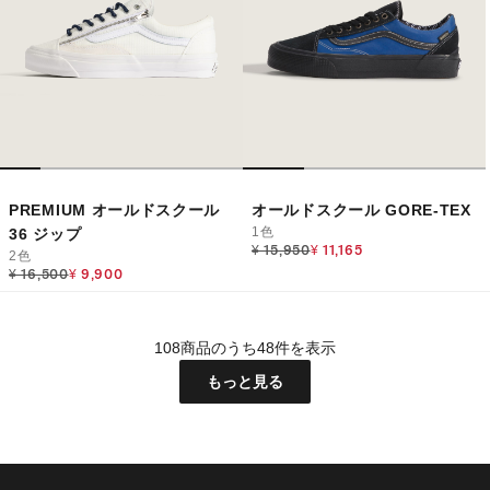
PREMIUM オールドスクール
オールドスクール GORE-TEX
1色
36 ジップ
Price reduced from
to
¥ 15,950
¥ 11,165
2色
Price reduced from
to
¥ 16,500
¥ 9,900
108商品のうち48件を表示
もっと見る