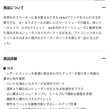
商品について
世界中のスケーターに長年愛されてきたVANSブランドをけん引する定
番モデル、オールドスクールの新しいスケートシューズが誕生。短いト
ーキャップ、メタルアイレット、90年代のスケートシューズに着想を得
た厚みのあるシュータンなどのディテールが光る、アイコニックなシル
エットはそのままに現代のスケーターのニーズを満たす一足に仕上が
った。
商品詳細
特長
・レザーとメッシュを最適に組み合わせたアッパーが耐久性と快適な
履き心地を提供
・パッドを強化したカラーが足首をサポート
・通常より幅の広いシュータンがさらなる快適性をプラス
・広い履き口とシュータンプル、ヒールプルで簡単な着脱を実現
・機能性に優れたメタルアイレット
・堅牢なフィットを調整可能にするレースアップ仕様