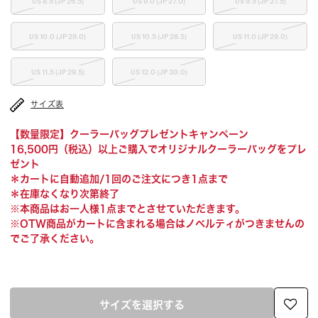
US 8.5 (JP 26.5)
US 9.0 (JP 27.0)
US 9.5 (JP 27.5)
US 10.0 (JP 28.0)
US 10.5 (JP 28.5)
US 11.0 (JP 29.0)
US 11.5 (JP 29.5)
US 12.0 (JP 30.0)
サイズ表
【数量限定】クーラーバッグプレゼントキャンペーン
16,500円（税込）以上ご購入でオリジナルクーラーバッグをプレ
ゼント
＊カートに自動追加/1回のご注文につき1点まで
＊在庫なくなり次第終了
※本商品はお一人様1点までとさせていただきます。
※OTW商品がカートに含まれる場合はノベルティがつきませんの
でご了承ください。
サイズを選択する