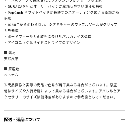
・一本のテープで構成されたフォクシングがクリーンな印象
・DURACAP™ とオーリーパッチが摩耗しやすい部分を補強
・PopCush™ フットベッドが長時間のスケーティングによる衝撃から
保護
・1966年から変わらない、シグネチャーのワッフルソールがグリップ
力を発揮
・ボードフィールと柔軟性に長けたバルカナイズ構造
・アイコニックなサイドストライプのデザイン
素材
天然皮革
原産地
ベトナム
※商品画像と実際の商品で色味が若干異なる場合がございます。原産
地はサイズや入荷時期によって異なる場合がございます。アパレルとア
クセサリーのサイズは個体差がありますので参考値としてください。
配送・返品について