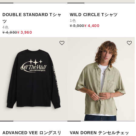
DOUBLE STANDARD Tシャ
WILD CIRCLE Tシャツ
1色
ツ
Price reduced from
to
¥ 5,500
¥ 4,400
4色
Price reduced from
to
¥ 4,950
¥ 3,960
ADVANCED VEE ロングスリ
VAN DOREN テンセルチェッ