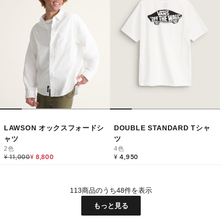
LAWSON オックスフォードシ
DOUBLE STANDARD Tシャ
ャツ
ツ
2色
4色
Price reduced from
to
¥ 11,000
¥ 8,800
¥ 4,950
113商品のうち48件を表示
もっと見る