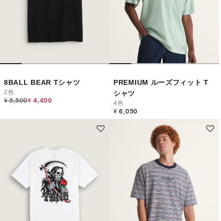
8BALL BEAR Tシャツ
PREMIUM ルーズフィット T
2色
シャツ
Price reduced from
to
¥ 5,500
¥ 4,400
4色
¥ 6,050