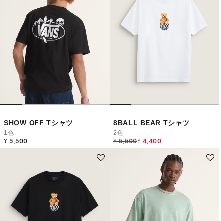
SHOW OFF Tシャツ
8BALL BEAR Tシャツ
1色
2色
Price reduced from
to
¥ 5,500
¥ 5,500
¥ 4,400