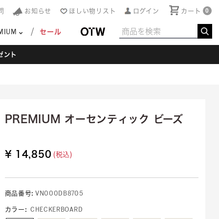
問
お知らせ
ほしい物リスト
ログイン
カート
0
MIUM
セール
ゼント
PREMIUM オーセンティック ビーズ
¥ 14,850
(税込)
商品番号:
VN000DB8705
カラー
:
CHECKERBOARD