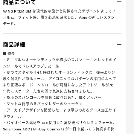
商品について
VANS PREMIUM は現代的な設計と洗練されたデザインによってフ
ォルム、フィット感、履き心地を追求した、Vans の新しいスタン
ダード。
商品詳細
特長
・ミニマルなオーセンティックを極小のスパンコールとレッドのイ
ンソールでドレスアップした一足
・かつてスタイル 44と呼ばれたオーセンティックは、従来より分
厚く耐久性があるソール、アイコニックなパターンの採用によって
より正確なボードコントロールが可能になったアウトソールが70
年代にスケーターたちの間で急速に支持されました。
・極小のスパンコールを無数に散りばめた、輝くアッパー
・マットな質感のヌバックレザーのシュータン
・アーカイブデザインを踏襲した、より厚みのあるグロス加工サイ
ドウォール
・バイオベース素材を30%使用した高反発ポリウレタンフォーム、
Sola Foam ADC (All-Day Comfort) が一日中履いても持続する快