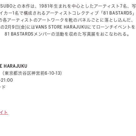
TSUBOとの本作は、1981年生まれを中心としたアーティスト7名、
イカー1名で構成されるアーティストコレクティブ「81 BASTARDS
DS」の各アーティストのアートワークを
靴のパネルごとに落とし込んだ、
の2月9日(金)にはVANS STORE HARAJUKUにてローンチイベント
81 BASTARDSメンバーの活動を収めた写真展をおこなわれる。
RE HARAJUKU
KU（東京都渋谷区神宮前6-10-13）
21:00
ード
サイト