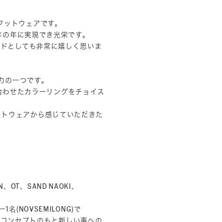
フットウェアです。
年の年に実現でき光栄です。
ランドとしても非常に嬉しく思いま
。
力の一つです。
に合わせたカラーリングをチョイス
ットウェアから感じていただきた
N、OT、SAND NAOKI、
ー1名(NOVSEMILONG)で
!というコンセプトのもと新しい事への