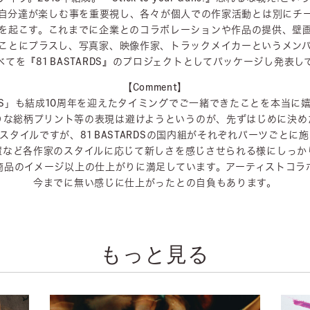
自分達が楽しむ事を重要視し、各々が個人での作家活動とは別にチ
を起こす。これまでに企業とのコラボレーションや作品の提供、壁
ことにプラスし、写真家、映像作家、トラックメイカーというメン
てを『81 BASTARDS』のプロジェクトとしてパッケージし発表
【Comment】
TARDS」も結成10周年を迎えたタイミングでご一緒できたことを本当に
りな総柄プリント等の表現は避けようというのが、先ずはじめに決め
スタイルですが、81 BASTARDSの国内組がそれぞれパーツごとに
置など各作家のスタイルに応じて新しさを感じさせられる様にしっか
商品のイメージ以上の仕上がりに満足しています。アーティストコラ
今までに無い感じに仕上がったとの自負もあります。
もっと見る