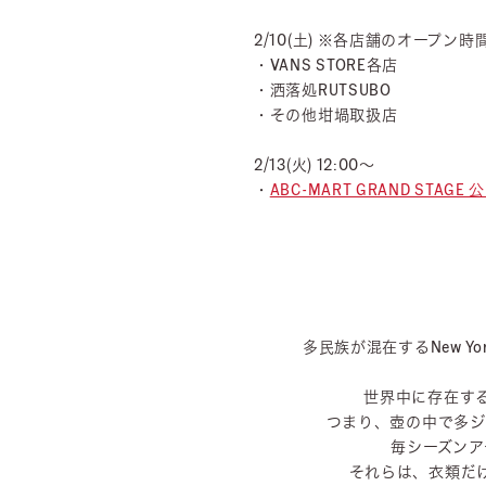
2/10(土) ※各店舗のオープン
・VANS STORE各店
・洒落処RUTSUBO
・その他坩堝取扱店
2/13(火) 12:00～
・
ABC-MART GRAND STA
多民族が混在するNew 
世界中に存在す
つまり、壺の中で多ジ
毎シーズンア
それらは、衣類だ