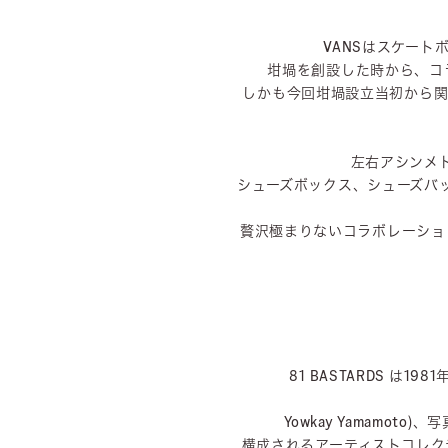
VANSはスケー
坩堝を創設した時から、コ
しかも今回坩堝設立当初から関わ
左右アシンメ
シューズボックス、シューズバッ
贅沢極まりないコラボレーショ
81 BASTARDS は19
Yowkay Yamamoto)
構成されるアーティストコレクティブ