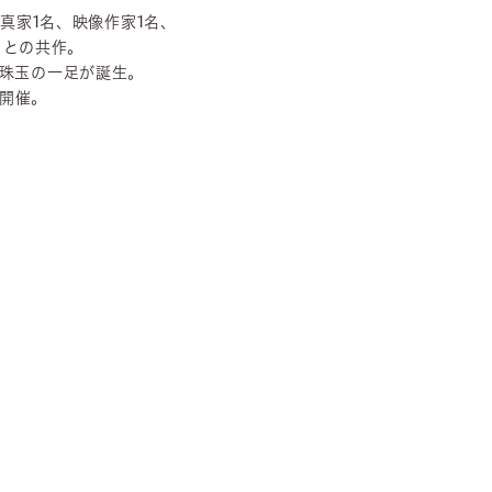
写真家1名、映像作家1名、
」との共作。
珠玉の一足が誕生。
を開催。