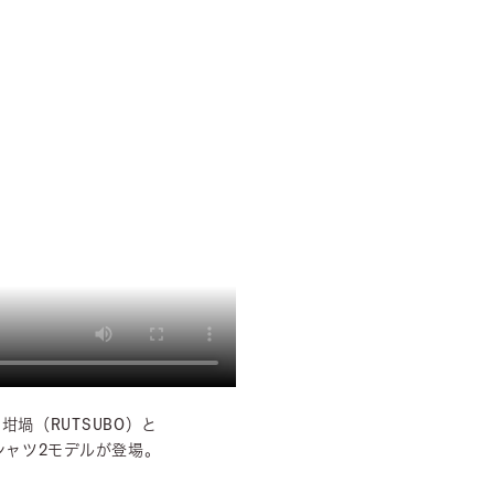
る
坩堝（RUTSUBO）と
シャツ2モデルが登場。