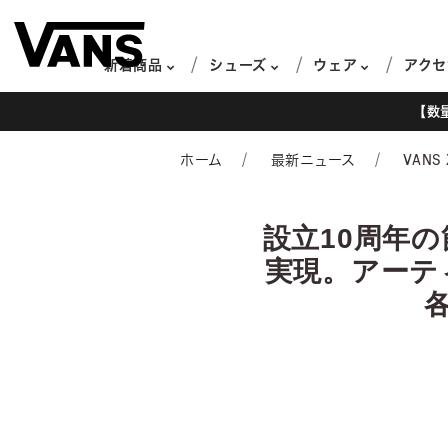
新着商品
シューズ
ウェア
アクセ
【数
ホーム
最新ニュース
VANS 
設立10周年の
実現。
アーテ