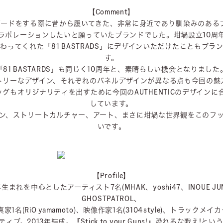
【Comment】
トボードをする際に昔から履いてきた、非常に身近であり馴染みのある
ラボレーションしたいと願っていたブランドでした。坩堝設立10周
ってくれた「81 BASTRADS」にデザインいただけたこともブ
す。
「81 BASTARDS」も同じく10周年と、素晴らしい機会となりました
トリーなデザイン、それぞれのパネルデザインが異なる点も今回の魅
グもオリジナリティを出すために今回のAUTHENTICのデザイン
しています。
ン、ストリートカルチャー、アート、まさに坩堝な世界観をこのフ
いです。
【Profile】
81年生まれを中心としたアーティスト7名(MHAK、yoshi47、INOUE JU
GHOSTPATROL、
、写真家1名(RiO yamamoto)、映像作家1名(3104style)、トラックメイカ
。2013年結成。『Stick to your Guns!』恐れるな戦え