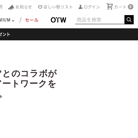
問
お知らせ
ほしい物リスト
ログイン
カート
0
MIUM
セール
ゼント
）”とのコラボが
のアートワークを
。