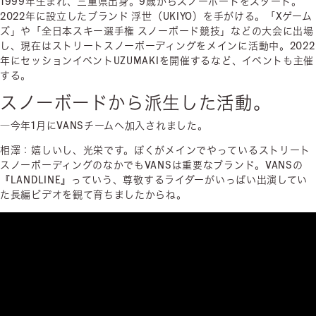
1999年生まれ、三重県出身。9歳からスノーボードをスタート。
2022年に設立したブランド 浮世（UKIYO）を手がける。「Xゲーム
ズ」や「全日本スキー選手権 スノーボード競技」などの大会に出場
し、現在はストリートスノーボーディングをメインに活動中。2022
年にセッションイベントUZUMAKIを開催するなど、イベントも主催
する。
スノーボードから派生した活動。
―今年1月にVANSチームへ加入されました。
相澤：嬉しいし、光栄です。ぼくがメインでやっているストリート
スノーボーディングのなかでもVANSは重要なブランド。VANSの
『LANDLINE』っていう、尊敬するライダーがいっぱい出演してい
た長編ビデオを観て育ちましたからね。