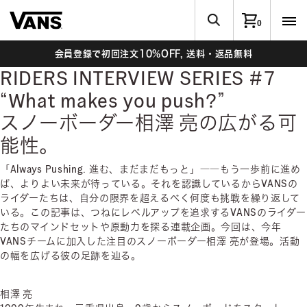
0
会員登録で初回注文10%OFF, 送料・返品無料
RIDERS INTERVIEW SERIES #7
“What makes you push?”
スノーボーダー相澤 亮の広がる可
能性。
「Always Pushing. 進む、まだまだもっと」――もう一歩前に進め
ば、よりよい未来が待っている。それを認識しているからVANSの
ライダーたちは、自分の限界を超えるべく何度も挑戦を繰り返して
いる。この記事は、つねにレベルアップを追求するVANSのライダー
たちのマインドセットや原動力を探る連載企画。今回は、今年
VANSチームに加入した注目のスノーボーダー相澤 亮が登場。活動
の幅を広げる彼の足跡を辿る。
相澤 亮