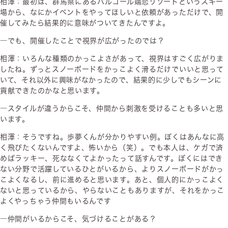
相澤：最初は、群馬県にあるパルコール嬬恋リゾートというスキー
場から、なにかイベントをやってほしいと依頼があっただけで、開
催してみたら結果的に意味がついてきたんですよ。
―でも、開催したことで視界が広がったのでは？
相澤：いろんな種類のかっこよさがあって、視界はすごく広がりま
したね。ずっとスノーボードをかっこよく滑るだけでいいと思って
いて、それ以外に興味がなかったので、結果的に少しでもシーンに
貢献できたのかなと思います。
―スタイルが違うからこそ、仲間から刺激を受けることも多いと思
います。
相澤：そうですね。歩夢くんが分かりやすい例。ぼくはあんなに高
く飛びたくないんですよ、怖いから（笑）。でも本人は、ケガで済
めばラッキー、死ななくてよかったって話すんです。ぼくにはでき
ない分野で活躍しているひとがいるから、よりスノーボードがかっ
こよくなるし、前に進めると思います。あと、個人的にかっこよく
ないと思っているから、やらないこともありますが、それをかっこ
よくやっちゃう仲間もいるんです
―仲間がいるからこそ、気づけることがある？