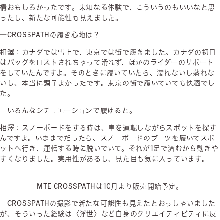
構おもしろかったです。未知なる体験で、こういうのもいいなと思
ったし、新たな可能性も見えました。
―CROSSPATHの履き心地は？
相澤：カナダでは雪上で、東京では街で履きました。カナダの初日
はバッグをロストされちゃって滑れず、ほかのライダーのサポート
をしていたんですよ。そのときに履いていたら、濡れないし蒸れな
いし、本当に調子よかったです。東京の街で履いていても快適でし
た。
―いろんなシチュエーションで履けると。
相澤：スノーボードをする時は、車を運転しながらスポットを探す
んですよ。いままでだったら、スノーボードのブーツを履いてスポ
ットへ行き、運転する時に脱いでいて。それが1足で済むから動きや
すくなりました。実用性があるし、見た目も気に入っています。
MTE CROSSPATHは10月より販売開始予定。
―CROSSPATHの撮影で新たな可能性も見えたとおっしゃいました
が、そういった経験は〈浮世〉など自身のクリエイティビティに反